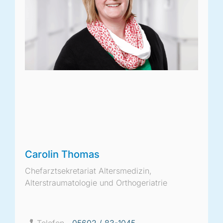
Carolin Thomas
Chefarztsekretariat Altersmedizin,
Alterstraumatologie und Orthogeriatrie
Telefon
05602 / 83-1045